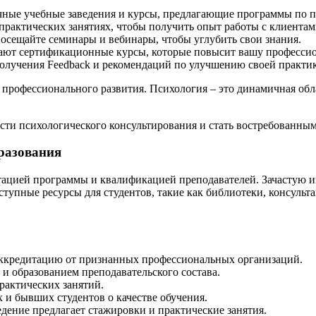
чные учебные заведения и курсы, предлагающие программы по 
практических занятиях, чтобы получить опыт работы с клиента
осещайте семинары и вебинары, чтобы углубить свои знания.
ают сертификационные курсы, которые повысит вашу професси
олучения Feedback и рекомендаций по улучшению своей практи
 профессионального развития. Психология – это динамичная обл
асти психологического консультирования и стать востребованны
бразования
тацией программы и квалификацией преподавателей. Зачастую и
ступные ресурсы для студентов, такие как библиотеки, консуль
 аккредитацию от признанных профессиональных организаций.
и образованием преподавательского состава.
рактических занятий.
 и бывших студентов о качестве обучения.
едение предлагает стажировки и практические занятия.