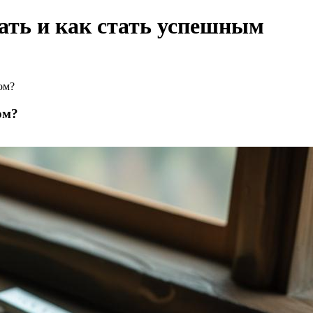
ать и как стать успешным
ом?
ом?