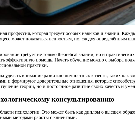
ая профессия, которая требует особых навыков и знаний. Каждый
оцесс может показаться непростым, но, следуя определённым ша
рование требует не только theoretical знаний, но и практически
ать эффективную помощь. Начать обучение можно с выбора подх
ессиональной практики.
ны уделять внимание развитию личностных качеств, таких как э
ами и формируют доверительные отношения, которые способств
изучение теории, но и постоянное развитие своих качеств и уме
ихологическому консультированию
области психологии. Это может быть как диплом о высшем обра
вными методами работы с клиентами.