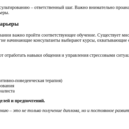
сультированию – ответственный шаг. Важно внимательно проана
ьеры.
карьеры
вании важно пройти соответствующее обучение. Существует мно
ногие начинающие консультанты выбирают курсы, охватывающие 
ют отработать навыки общения и управления стрессовыми ситуа
итивно-поведенческая терапия)
рования
иалиста
елей и предпочтений.
ию – это не только получение диплома, но и постоянное развит